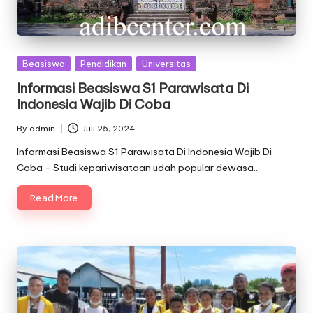
Posted
Beasiswa
Pendidikan
Universitas
in
Informasi Beasiswa S1 Parawisata Di
Indonesia Wajib Di Coba
By
admin
Juli 25, 2024
Posted
by
Informasi Beasiswa S1 Parawisata Di Indonesia Wajib Di
Coba - Studi kepariwisataan udah popular dewasa…
Read More