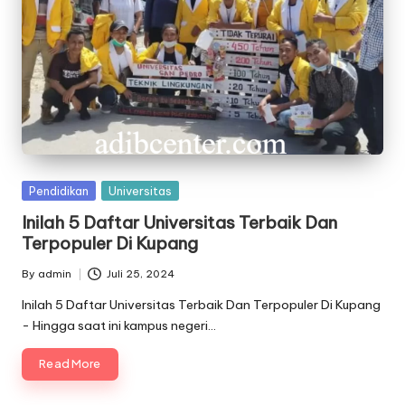
Posted
Pendidikan
Universitas
in
Inilah 5 Daftar Universitas Terbaik Dan
Terpopuler Di Kupang
By
admin
Juli 25, 2024
Posted
by
Inilah 5 Daftar Universitas Terbaik Dan Terpopuler Di Kupang
- Hingga saat ini kampus negeri…
Read More