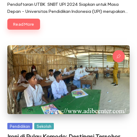
by
Pendaftaran UTBK SNBT UPI 2024 Siapkan untuk Masa
Depan - Universitas Pendidikan Indonesia (UPI) merupakan…
Read More
Posted
Pendidikan
Sekolah
in
Ironi di Pulau Komodo: Destinasi Tersohor