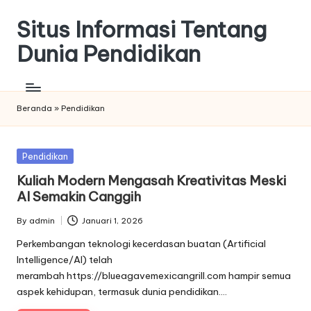
Situs Informasi Tentang
Skip
to
Dunia Pendidikan
content
Beranda
»
Pendidikan
Posted
Pendidikan
in
Kuliah Modern Mengasah Kreativitas Meski
AI Semakin Canggih
By
admin
Januari 1, 2026
Posted
by
Perkembangan teknologi kecerdasan buatan (Artificial
Intelligence/AI) telah
merambah https://blueagavemexicangrill.com hampir semua
aspek kehidupan, termasuk dunia pendidikan.…