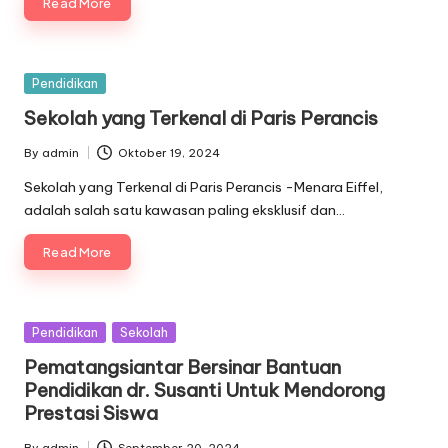
Read More
Posted
Pendidikan
in
Sekolah yang Terkenal di Paris Perancis
By
admin
Oktober 19, 2024
Posted
by
Sekolah yang Terkenal di Paris Perancis -Menara Eiffel,
adalah salah satu kawasan paling eksklusif dan…
Read More
Posted
Pendidikan
Sekolah
in
Pematangsiantar Bersinar Bantuan
Pendidikan dr. Susanti Untuk Mendorong
Prestasi Siswa
By
admin
September 20, 2024