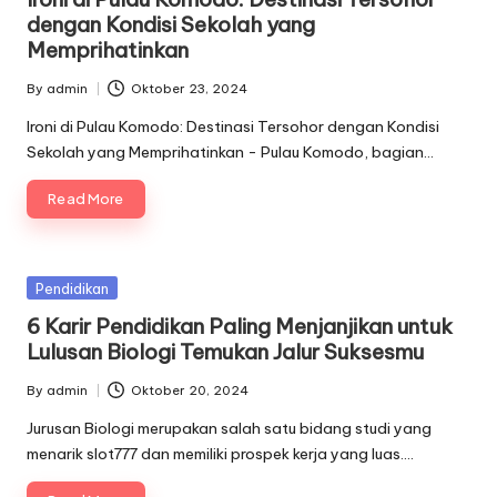
dengan Kondisi Sekolah yang
Memprihatinkan
By
admin
Oktober 23, 2024
Posted
by
Ironi di Pulau Komodo: Destinasi Tersohor dengan Kondisi
Sekolah yang Memprihatinkan - Pulau Komodo, bagian…
Read More
Posted
Pendidikan
in
6 Karir Pendidikan Paling Menjanjikan untuk
Lulusan Biologi Temukan Jalur Suksesmu
By
admin
Oktober 20, 2024
Posted
by
Jurusan Biologi merupakan salah satu bidang studi yang
menarik slot777 dan memiliki prospek kerja yang luas.…