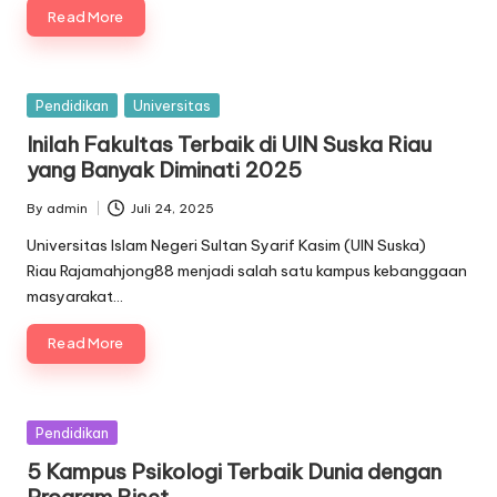
Read More
Posted
Pendidikan
Universitas
in
Inilah Fakultas Terbaik di UIN Suska Riau
yang Banyak Diminati 2025
By
admin
Juli 24, 2025
Posted
by
Universitas Islam Negeri Sultan Syarif Kasim (UIN Suska)
Riau Rajamahjong88 menjadi salah satu kampus kebanggaan
masyarakat…
Read More
Posted
Pendidikan
in
5 Kampus Psikologi Terbaik Dunia dengan
Program Riset