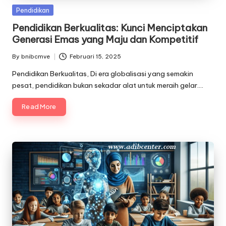
Posted
Pendidikan
in
Pendidikan Berkualitas: Kunci Menciptakan
Generasi Emas yang Maju dan Kompetitif
By
bnibcmve
Februari 15, 2025
Posted
by
Pendidikan Berkualitas, Di era globalisasi yang semakin
pesat, pendidikan bukan sekadar alat untuk meraih gelar.…
Read More