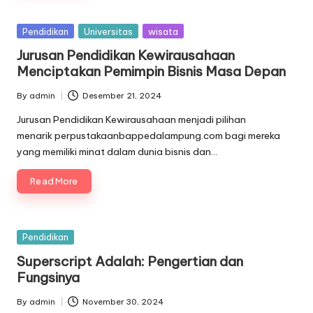
Posted
Pendidikan
Universitas
wisata
in
Jurusan Pendidikan Kewirausahaan
Menciptakan Pemimpin Bisnis Masa Depan
By
admin
Desember 21, 2024
Posted
by
Jurusan Pendidikan Kewirausahaan menjadi pilihan
menarik perpustakaanbappedalampung.com bagi mereka
yang memiliki minat dalam dunia bisnis dan…
Read More
Posted
Pendidikan
in
Superscript Adalah: Pengertian dan
Fungsinya
By
admin
November 30, 2024
Posted