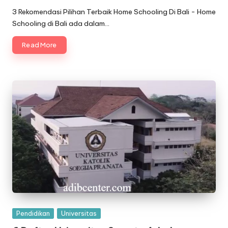
by
3 Rekomendasi Pilihan Terbaik Home Schooling Di Bali - Home
Schooling di Bali ada dalam…
Read More
Posted
Pendidikan
Universitas
in