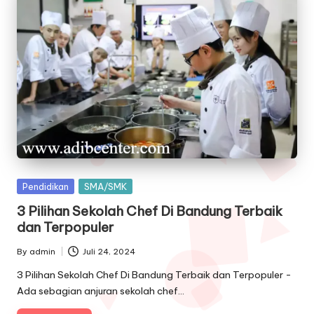
Posted
Pendidikan
SMA/SMK
in
3 Pilihan Sekolah Chef Di Bandung Terbaik
dan Terpopuler
By
admin
Juli 24, 2024
Posted
by
3 Pilihan Sekolah Chef Di Bandung Terbaik dan Terpopuler -
Ada sebagian anjuran sekolah chef…