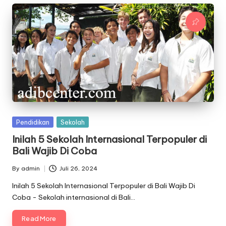
Posted
Pendidikan
Sekolah
in
Inilah 5 Sekolah Internasional Terpopuler di
Bali Wajib Di Coba
By
admin
Juli 26, 2024
Posted
by
Inilah 5 Sekolah Internasional Terpopuler di Bali Wajib Di
Coba - Sekolah internasional di Bali…
Read More