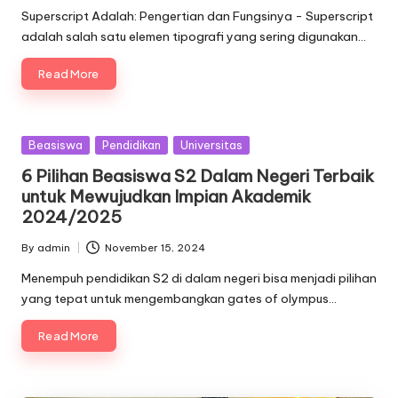
by
Superscript Adalah: Pengertian dan Fungsinya - Superscript
adalah salah satu elemen tipografi yang sering digunakan…
Read More
Posted
Beasiswa
Pendidikan
Universitas
in
6 Pilihan Beasiswa S2 Dalam Negeri Terbaik
untuk Mewujudkan Impian Akademik
2024/2025
By
admin
November 15, 2024
Posted
by
Menempuh pendidikan S2 di dalam negeri bisa menjadi pilihan
yang tepat untuk mengembangkan gates of olympus…
Read More