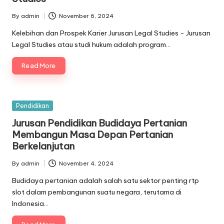
By
admin
November 6, 2024
Posted
by
Kelebihan dan Prospek Karier Jurusan Legal Studies - Jurusan
Legal Studies atau studi hukum adalah program…
Read More
Posted
Pendidikan
in
Jurusan Pendidikan Budidaya Pertanian
Membangun Masa Depan Pertanian
Berkelanjutan
By
admin
November 4, 2024
Posted
by
Budidaya pertanian adalah salah satu sektor penting rtp
slot dalam pembangunan suatu negara, terutama di
Indonesia…