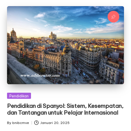
Posted
Pendidikan
in
Pendidikan di Spanyol: Sistem, Kesempatan,
dan Tantangan untuk Pelajar Internasional
By
bnibcmve
Januari 20, 2025
Posted