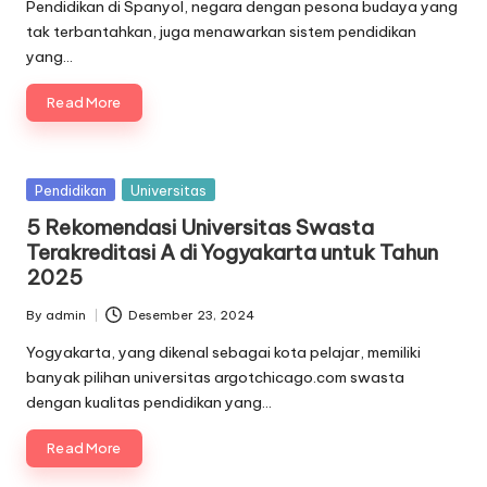
by
Pendidikan di Spanyol, negara dengan pesona budaya yang
tak terbantahkan, juga menawarkan sistem pendidikan
yang…
Read More
Posted
Pendidikan
Universitas
in
5 Rekomendasi Universitas Swasta
Terakreditasi A di Yogyakarta untuk Tahun
2025
By
admin
Desember 23, 2024
Posted
by
Yogyakarta, yang dikenal sebagai kota pelajar, memiliki
banyak pilihan universitas argotchicago.com swasta
dengan kualitas pendidikan yang…
Read More