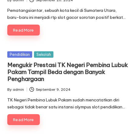
Posted
by
Pematangsiantar, sebuah kota kecil di Sumatera Utara,
baru-baru ini menjadi rtp slot gacor sorotan positif berkat…
Read More
Posted
Pendidikan
Sekolah
in
Mengukir Prestasi TK Negeri Pembina Lubuk
Pakam Tampil Beda dengan Banyak
Penghargaan
By
admin
September 9, 2024
Posted
by
TK Negeri Pembina Lubuk Pakam sudah mencatatkan diri
sebagai tidak benar satu instansi olympus slot pendidikan…
Read More