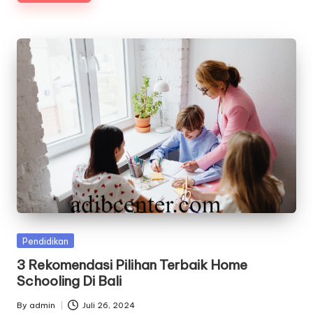
Posted
Pendidikan
in
3 Rekomendasi Pilihan Terbaik Home
Schooling Di Bali
By
admin
Juli 26, 2024
Posted