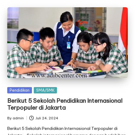
Posted
Pendidikan
SMA/SMK
in
Berikut 5 Sekolah Pendidikan Internasional
Terpopuler di Jakarta
By
admin
Juli 24, 2024
Posted
by
Berikut 5 Sekolah Pendidikan Internasional Terpopuler di