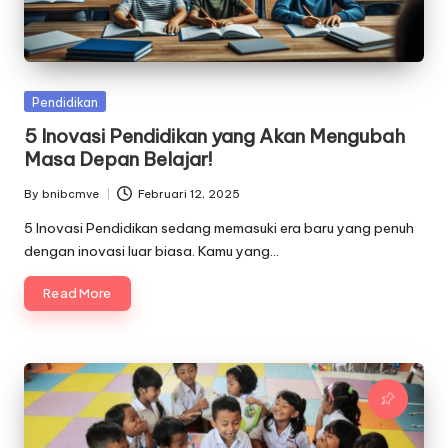
Posted
Pendidikan
in
5 Inovasi Pendidikan yang Akan Mengubah
Masa Depan Belajar!
By
bnibcmve
Februari 12, 2025
Posted
by
5 Inovasi Pendidikan sedang memasuki era baru yang penuh
dengan inovasi luar biasa. Kamu yang…
Read More