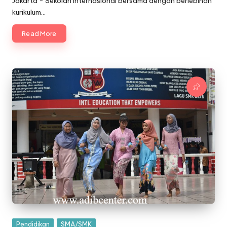
Jakarta - Sekolah internasional bersama dengan berlebihan
kurikulum…
Read More
Posted
Pendidikan
SMA/SMK