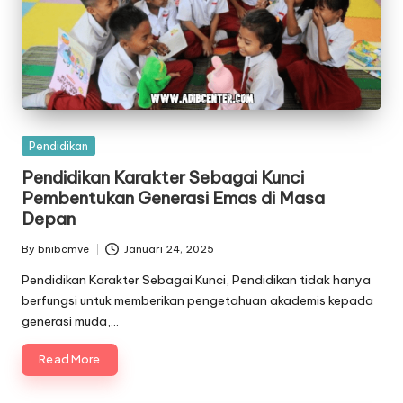
Posted
Pendidikan
in
Pendidikan Karakter Sebagai Kunci
Pembentukan Generasi Emas di Masa
Depan
By
bnibcmve
Januari 24, 2025
Posted
by
Pendidikan Karakter Sebagai Kunci, Pendidikan tidak hanya
berfungsi untuk memberikan pengetahuan akademis kepada
generasi muda,…
Read More