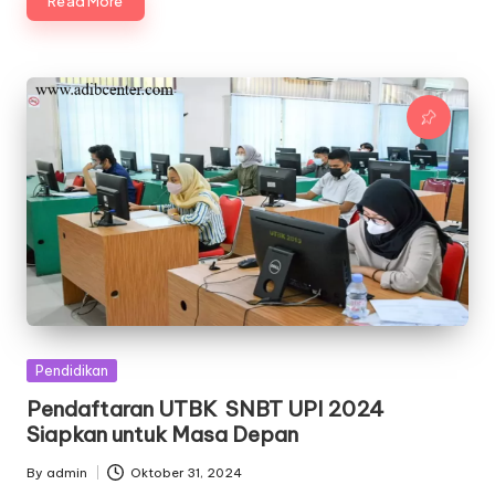
Read More
Posted
Pendidikan
in
Pendaftaran UTBK SNBT UPI 2024
Siapkan untuk Masa Depan
By
admin
Oktober 31, 2024
Posted