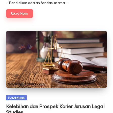
- Pendidikan adalah fondasi utama…
Read More
Posted
Pendidikan
in
Kelebihan dan Prospek Karier Jurusan Legal
Studies