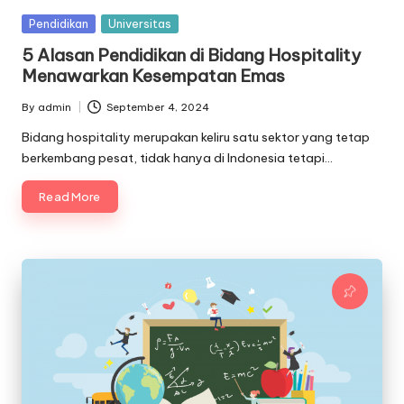
Posted
Pendidikan
Universitas
in
5 Alasan Pendidikan di Bidang Hospitality
Menawarkan Kesempatan Emas
By
admin
September 4, 2024
Posted
by
Bidang hospitality merupakan keliru satu sektor yang tetap
berkembang pesat, tidak hanya di Indonesia tetapi…
Read More