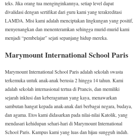
teks. Jika orang tua menginginkannya, setiap level dapat
divalidasi dengan sertifikat dari guru kami yang terakreditasi
LAMDA. Misi kami adalah menciptakan lingkungan yang positif,
menyenangkan dan menenteramkan sehingga murid-murid kami
menjadi “pembelajar” sejati sepanjang hidup mereka.
Marymount International School Paris
Marymount International School Paris adalah sekolah swasta
terkemuka untuk anak-anak berusia 2 hingga 14 tahun. Kami
adalah sekolah internasional tertua di Prancis, dan memiliki
sejarah inklusi dan keberagaman yang kaya, menawarkan
sambutan hangat kepada anak-anak dari berbagai negara, budaya,
dan agama. Etos kami didasarkan pada nilai-nilai Katolik, yang
mendasari kehidupan sehari-hari di Marymount International
School Paris. Kampus kami yang luas dan hijau sungguh indah.