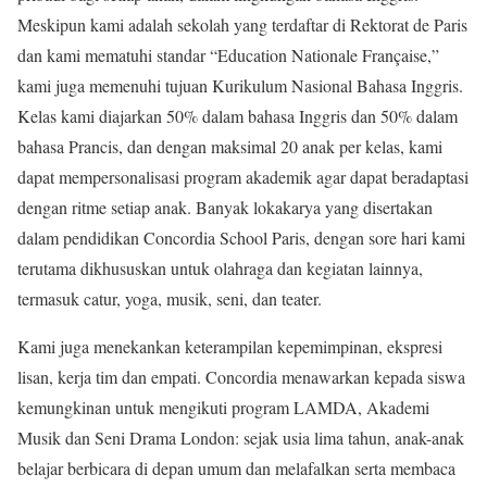
Meskipun kami adalah sekolah yang terdaftar di Rektorat de Paris
dan kami mematuhi standar “Education Nationale Française,”
kami juga memenuhi tujuan Kurikulum Nasional Bahasa Inggris.
Kelas kami diajarkan 50% dalam bahasa Inggris dan 50% dalam
bahasa Prancis, dan dengan maksimal 20 anak per kelas, kami
dapat mempersonalisasi program akademik agar dapat beradaptasi
dengan ritme setiap anak. Banyak lokakarya yang disertakan
dalam pendidikan Concordia School Paris, dengan sore hari kami
terutama dikhususkan untuk olahraga dan kegiatan lainnya,
termasuk catur, yoga, musik, seni, dan teater.
Kami juga menekankan keterampilan kepemimpinan, ekspresi
lisan, kerja tim dan empati. Concordia menawarkan kepada siswa
kemungkinan untuk mengikuti program LAMDA, Akademi
Musik dan Seni Drama London: sejak usia lima tahun, anak-anak
belajar berbicara di depan umum dan melafalkan serta membaca