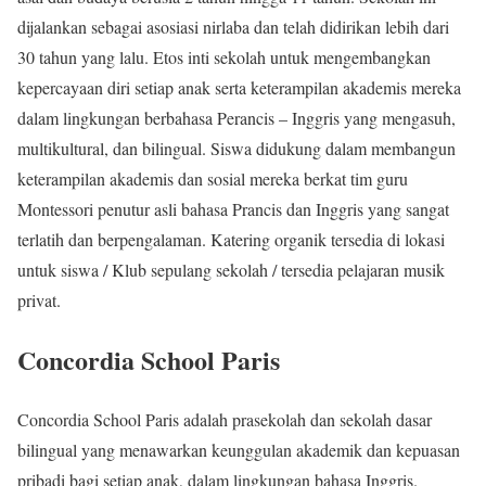
dijalankan sebagai asosiasi nirlaba dan telah didirikan lebih dari
30 tahun yang lalu. Etos inti sekolah untuk mengembangkan
kepercayaan diri setiap anak serta keterampilan akademis mereka
dalam lingkungan berbahasa Perancis – Inggris yang mengasuh,
multikultural, dan bilingual. Siswa didukung dalam membangun
keterampilan akademis dan sosial mereka berkat tim guru
Montessori penutur asli bahasa Prancis dan Inggris yang sangat
terlatih dan berpengalaman. Katering organik tersedia di lokasi
untuk siswa / Klub sepulang sekolah / tersedia pelajaran musik
privat.
Concordia School Paris
Concordia School Paris adalah prasekolah dan sekolah dasar
bilingual yang menawarkan keunggulan akademik dan kepuasan
pribadi bagi setiap anak, dalam lingkungan bahasa Inggris.