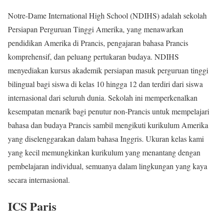
Notre-Dame International High School (NDIHS) adalah sekolah
Persiapan Perguruan Tinggi Amerika, yang menawarkan
pendidikan Amerika di Prancis, pengajaran bahasa Prancis
komprehensif, dan peluang pertukaran budaya. NDIHS
menyediakan kursus akademik persiapan masuk perguruan tinggi
bilingual bagi siswa di kelas 10 hingga 12 dan terdiri dari siswa
internasional dari seluruh dunia. Sekolah ini memperkenalkan
kesempatan menarik bagi penutur non-Prancis untuk mempelajari
bahasa dan budaya Prancis sambil mengikuti kurikulum Amerika
yang diselenggarakan dalam bahasa Inggris. Ukuran kelas kami
yang kecil memungkinkan kurikulum yang menantang dengan
pembelajaran individual, semuanya dalam lingkungan yang kaya
secara internasional.
ICS Paris