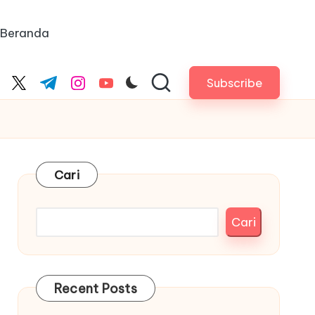
Beranda
Subscribe
cebook.com
twitter.com
t.me
instagram.com
youtube.com
Cari
Cari
Recent Posts