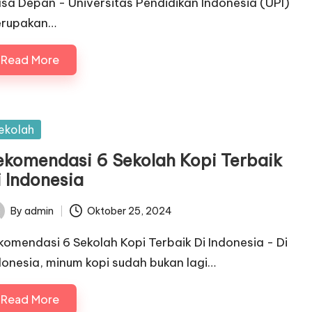
sa Depan - Universitas Pendidikan Indonesia (UPI)
rupakan…
Read More
sted
ekolah
ekomendasi 6 Sekolah Kopi Terbaik
i Indonesia
By
admin
Oktober 25, 2024
ted
komendasi 6 Sekolah Kopi Terbaik Di Indonesia - Di
donesia, minum kopi sudah bukan lagi…
Read More