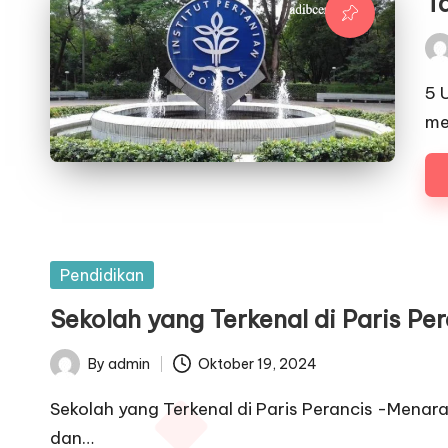
Ta
Pos
by
5 
me
Posted
Pendidikan
in
Sekolah yang Terkenal di Paris Pe
By
admin
Oktober 19, 2024
Posted
by
Sekolah yang Terkenal di Paris Perancis -Menara 
dan…