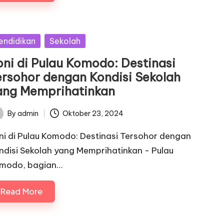
sted
endidikan
Sekolah
roni di Pulau Komodo: Destinasi
ersohor dengan Kondisi Sekolah
ang Memprihatinkan
By
admin
Oktober 23, 2024
ted
oni di Pulau Komodo: Destinasi Tersohor dengan
ndisi Sekolah yang Memprihatinkan - Pulau
modo, bagian…
Read More