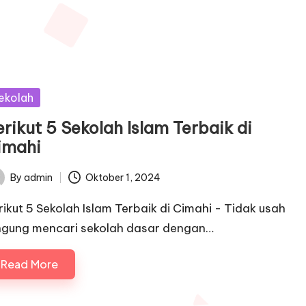
sted
ekolah
rikut 5 Sekolah Islam Terbaik di
imahi
By
admin
Oktober 1, 2024
ted
rikut 5 Sekolah Islam Terbaik di Cimahi - Tidak usah
ngung mencari sekolah dasar dengan…
Read More