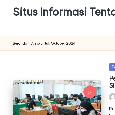
Situs Informasi Ten
Skip
to
content
Beranda
»
Arsip untuk Oktober 2024
Po
P
in
P
S
Pos
by
Pe