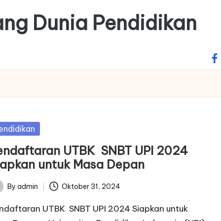
tang Dunia Pendidikan
fa
sted
endidikan
endaftaran UTBK SNBT UPI 2024
iapkan untuk Masa Depan
By
admin
Oktober 31, 2024
ted
ndaftaran UTBK SNBT UPI 2024 Siapkan untuk