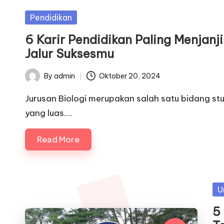
Posted
Pendidikan
in
6 Karir Pendidikan Paling Menjanj
Jalur Suksesmu
By
admin
Oktober 20, 2024
Posted
by
Jurusan Biologi merupakan salah satu bidang stu
yang luas.…
Read More
Po
U
in
5