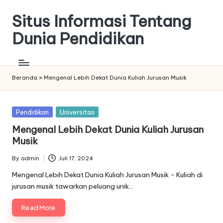
Situs Informasi Tentang
Skip
to
Dunia Pendidikan
content
Beranda
»
Mengenal Lebih Dekat Dunia Kuliah Jurusan Musik
Posted
Pendidikan
Universitas
in
Mengenal Lebih Dekat Dunia Kuliah Jurusan
Musik
By
admin
Juli 17, 2024
Posted
by
Mengenal Lebih Dekat Dunia Kuliah Jurusan Musik - Kuliah di
jurusan musik tawarkan peluang unik…
Read More