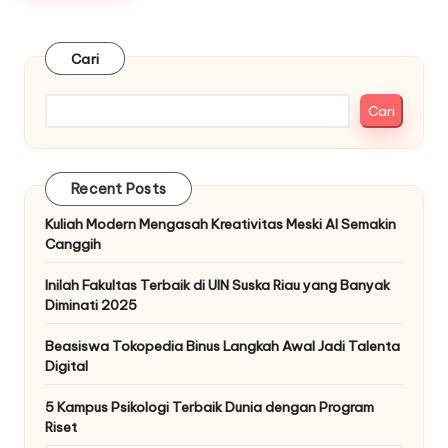
Cari
Cari
Recent Posts
Kuliah Modern Mengasah Kreativitas Meski AI Semakin
Canggih
Inilah Fakultas Terbaik di UIN Suska Riau yang Banyak
Diminati 2025
Beasiswa Tokopedia Binus Langkah Awal Jadi Talenta
Digital
5 Kampus Psikologi Terbaik Dunia dengan Program
Riset