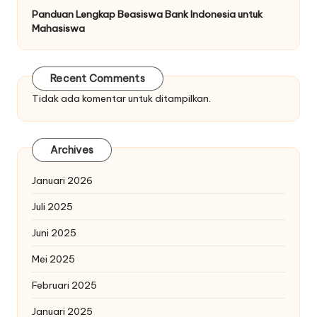
Panduan Lengkap Beasiswa Bank Indonesia untuk
Mahasiswa
Recent Comments
Tidak ada komentar untuk ditampilkan.
Archives
Januari 2026
Juli 2025
Juni 2025
Mei 2025
Februari 2025
Januari 2025