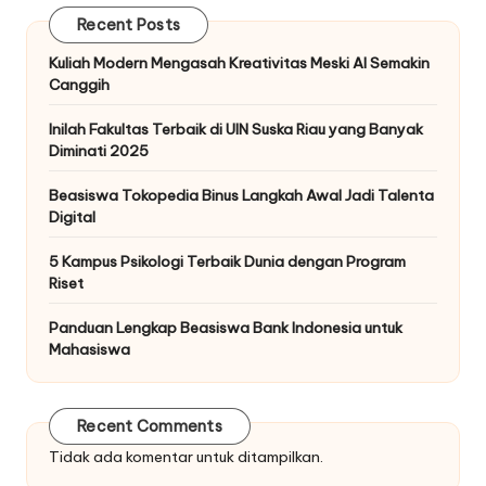
Recent Posts
Kuliah Modern Mengasah Kreativitas Meski AI Semakin
Canggih
Inilah Fakultas Terbaik di UIN Suska Riau yang Banyak
Diminati 2025
Beasiswa Tokopedia Binus Langkah Awal Jadi Talenta
Digital
5 Kampus Psikologi Terbaik Dunia dengan Program
Riset
Panduan Lengkap Beasiswa Bank Indonesia untuk
Mahasiswa
Recent Comments
Tidak ada komentar untuk ditampilkan.