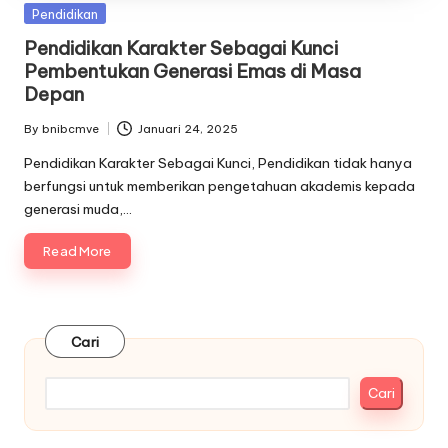
Posted
Pendidikan
in
Pendidikan Karakter Sebagai Kunci
Pembentukan Generasi Emas di Masa
Depan
By
bnibcmve
Januari 24, 2025
Posted
by
Pendidikan Karakter Sebagai Kunci, Pendidikan tidak hanya
berfungsi untuk memberikan pengetahuan akademis kepada
generasi muda,…
Read More
Cari
Cari