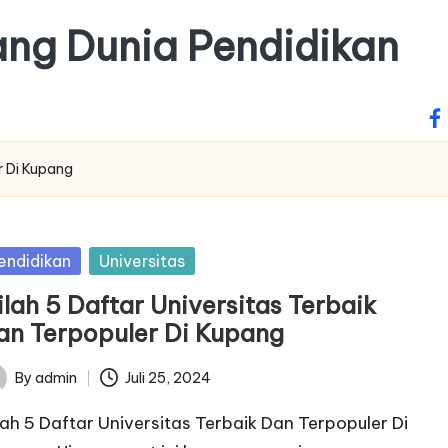
tang Dunia Pendidikan
fa
r Di Kupang
sted
endidikan
Universitas
ilah 5 Daftar Universitas Terbaik
an Terpopuler Di Kupang
By
admin
Juli 25, 2024
ted
ilah 5 Daftar Universitas Terbaik Dan Terpopuler Di