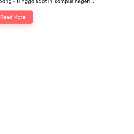
pang - Hingga saat ini kampus negeri…
Read More