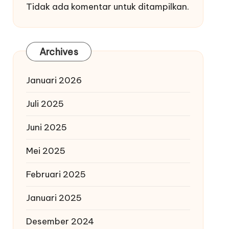
Tidak ada komentar untuk ditampilkan.
Archives
Januari 2026
Juli 2025
Juni 2025
Mei 2025
Februari 2025
Januari 2025
Desember 2024