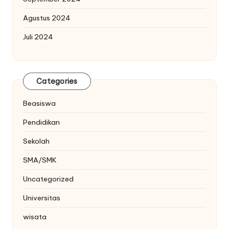
Agustus 2024
Juli 2024
Categories
Beasiswa
Pendidikan
Sekolah
SMA/SMK
Uncategorized
Universitas
wisata