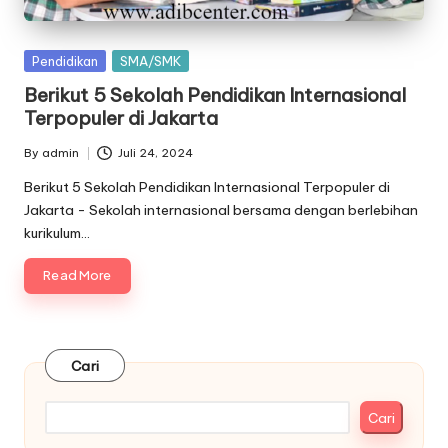
Posted
Pendidikan
SMA/SMK
in
Berikut 5 Sekolah Pendidikan Internasional
Terpopuler di Jakarta
By
admin
Juli 24, 2024
Posted
by
Berikut 5 Sekolah Pendidikan Internasional Terpopuler di
Jakarta - Sekolah internasional bersama dengan berlebihan
kurikulum…
Read More
Cari
Cari