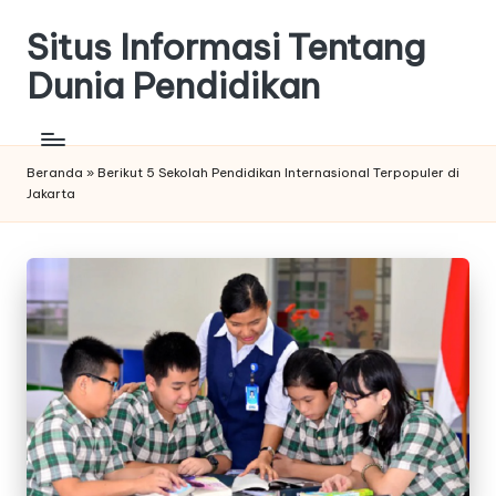
Situs Informasi Tentang
Skip
to
Dunia Pendidikan
content
Beranda
»
Berikut 5 Sekolah Pendidikan Internasional Terpopuler di
Jakarta