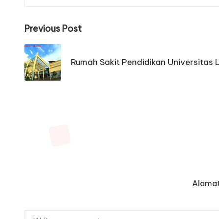
Post
Previous Post
navigation
Rumah Sakit Pendidikan Universitas
Alamat