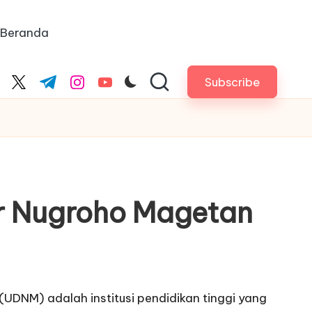
Beranda
Subscribe
cebook.com
twitter.com
t.me
instagram.com
youtube.com
or Nugroho Magetan
UDNM) adalah institusi pendidikan tinggi yang