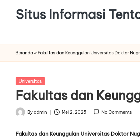
Situs Informasi Ten
Skip
to
content
Beranda
»
Fakultas dan Keunggulan Universitas Doktor Nu
Posted
Universitas
in
Fakultas dan Keungg
By
admin
Mei 2, 2025
No Comments
Posted
by
Fakultas dan Keunggulan Universitas Doktor N