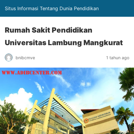
Situs Informasi Tentang Dunia Pendidikan
Rumah Sakit Pendidikan
Universitas Lambung Mangkurat
bnibcmve
1 tahun ago