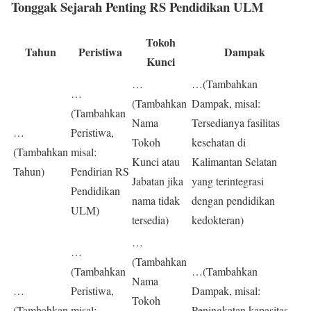
Tonggak Sejarah Penting RS Pendidikan ULM
Tokoh
Tahun
Peristiwa
Dampak
Kunci
…
…(Tambahkan
…
(Tambahkan
Dampak, misal:
(Tambahkan
Nama
Tersedianya fasilitas
…
Peristiwa,
Tokoh
kesehatan di
(Tambahkan
misal:
Kunci atau
Kalimantan Selatan
Tahun)
Pendirian RS
Jabatan jika
yang terintegrasi
Pendidikan
nama tidak
dengan pendidikan
ULM)
tersedia)
kedokteran)
…
…
(Tambahkan
(Tambahkan
…(Tambahkan
Nama
…
Peristiwa,
Dampak, misal:
Tokoh
(Tambahkan
misal:
Peningkatan kapasitas